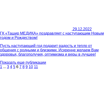
29.12.2022
ГК «Ташир МЕДИКА» поздравляет с наступающим Новым
годом и Рождеством!
Пусть наступающий год подарит радость и тепло от
общения с родными и близкими. Искренне желаем Вам
здоровья, благополучия, оптимизма и веры в лучшее!
Показать еще публикации
1
...
3
4
5
6
7
8
9
10
11