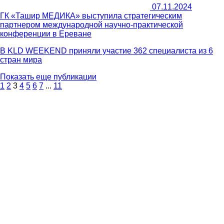
07.11.2024
ГК «Ташир МЕДИКА» выступила стратегическим
партнером международной научно-практической
конференции в Ереване
В KLD WEEKEND приняли участие 362 специалиста из 6
стран мира
Показать еще публикации
1
2
3
4
5
6
7
...
11