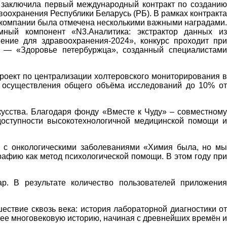
заключила первый международный контракт по создани
охранения Республики Беларусь (РБ). В рамках контракта
 компании была отмечена несколькими важными наградами.
мный компонент «N3.Аналитика: экстрактор данных из
ние для здравоохранения-2024», конкурс проходит при
а — «Здоровье петербуржца», созданный специалистами
ект по централизации холтеровского мониторирования в
я осуществления общего объёма исследований до 10% о
усства. Благодаря фонду «Вместе к Чуду» – совместному
оступности высокотехнологичной медицинской помощи и
й с онкологическими заболеваниями «Химия была, но мы
рафию как метод психологической помощи. В этом году при
. В результате количество пользователей приложения
ствие сквозь века: история лабораторной диагностики о
ее многовековую историю, начиная с древнейших времён и