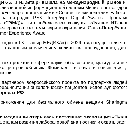
ДИКА» и N3.Group)
вышла на международный рынок
и 
лизованной информационной системы Министерства здраво
 «Регистр организаций» и «Сервис терминологии». Работа
на наградой РБК Петербург Digital Awards. Програм
в (СЭМД)» стал победителем конкурса «Лучшее ИТ-реше
e-сервисов системы здравоохранения Санкт-Петербург
er Experience Award.
ит в ГК «Ташир МЕДИКА») с 2024 года осуществляет про
а
с плановым увеличением количества оборудования, дл
х проектов в сфере науки, образования, культуры и иск
х центров «Клиника Фомина» – в области повышения д
детей.
 партнером всероссийского проекта по поддержке люде
реабилитации онкологических пациентов, используя фотог
городах РФ.
риложения для бесплатного обмена вещами Sharingmap
ее медицины открылась постоянная экспозиция
«Путеше
этапам развития лабораторной диагностики и охватывает 