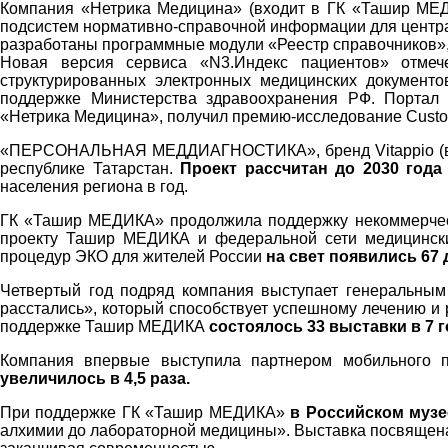
Компания «Нетрика Медицина» (входит в ГК «Ташир МЕ
подсистем нормативно-справочной информации для центра
разработаны программные модули «Реестр справочников»,
Новая версия сервиса «N3.Индекс пациентов» отмече
структурированных электронных медицинских документо
поддержке Министерства здравоохранения РФ. Портал 
«Нетрика Медицина», получил премию-исследование Custom
«ПЕРСОНАЛЬНАЯ МЕДДИАГНОСТИКА», бренд Vitappio (вход
республике Татарстан.
Проект рассчитан до 2030 год
населения региона в год.
ГК «Ташир МЕДИКА» продолжила поддержку некоммерчески
проекту Ташир МЕДИКА и федеральной сети медицински
процедур ЭКО для жителей России
на свет появились 67 
Четвертый год подряд компания выступает генеральным
расстались», который способствует успешному лечению и 
поддержке Ташир МЕДИКА
состоялось 33 выставки в 7 
Компания впервые выступила партнером мобильного п
увеличилось в 4,5 раза.
При поддержке ГК «Ташир МЕДИКА»
в Российском муз
алхимии до лабораторной медицины». Выставка посвящена 