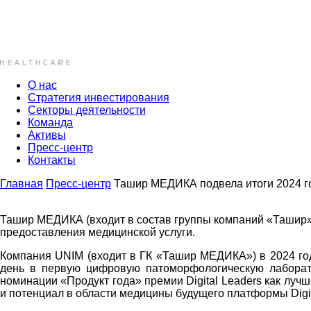
О нас
Стратегия инвестирования
Секторы деятельности
Команда
Активы
Пресс-центр
Контакты
Главная
Пресс-центр
Ташир МЕДИКА подвела итоги 2024 г
Ташир МЕДИКА (входит в состав группы компаний «Ташир»
предоставления медицинской услуги.
Компания UNIM (входит в ГК «Ташир МЕДИКА») в 2024 го
день в первую цифровую патоморфологическую лабора
номинации «Продукт года» премии Digital Leaders как лу
и потенциал в области медицины будущего платформы Digit