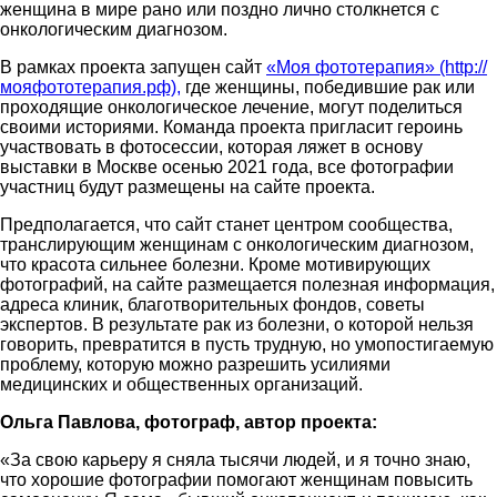
женщина в мире рано или поздно лично столкнется с
онкологическим диагнозом.
В рамках проекта запущен сайт
«Моя фототерапия» (http://
мояфототерапия.рф),
где женщины, победившие рак или
проходящие онкологическое лечение, могут поделиться
своими историями. Команда проекта пригласит героинь
участвовать в фотосессии, которая ляжет в основу
выставки в Москве осенью 2021 года, все фотографии
участниц будут размещены на сайте проекта.
Предполагается, что сайт станет центром сообщества,
транслирующим женщинам с онкологическим диагнозом,
что красота сильнее болезни. Кроме мотивирующих
фотографий, на сайте размещается полезная информация,
адреса клиник, благотворительных фондов, советы
экспертов. В результате рак из болезни, о которой нельзя
говорить, превратится в пусть трудную, но умопостигаемую
проблему, которую можно разрешить усилиями
медицинских и общественных организаций.
Ольга Павлова, фотограф, автор проекта:
«За свою карьеру я сняла тысячи людей, и я точно знаю,
что хорошие фотографии помогают женщинам повысить