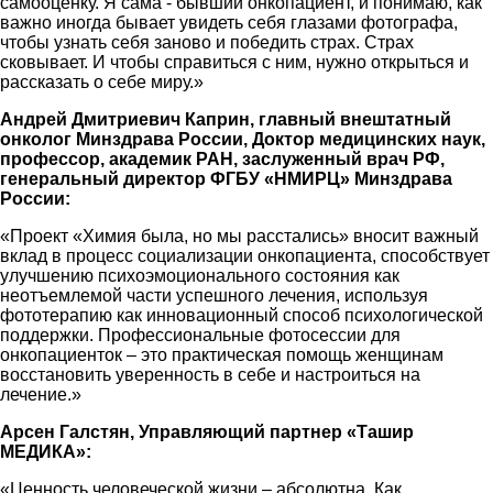
самооценку. Я сама - бывший онкопациент, и понимаю, как
важно иногда бывает увидеть себя глазами фотографа,
чтобы узнать себя заново и победить страх. Страх
сковывает. И чтобы справиться с ним, нужно открыться и
рассказать о себе миру.»
Андрей Дмитриевич Каприн, главный внештатный
онколог Минздрава России, Доктор медицинских наук,
профессор, академик РАН, заслуженный врач РФ,
генеральный директор ФГБУ «НМИРЦ» Минздрава
России:
«Проект «Химия была, но мы расстались» вносит важный
вклад в процесс социализации онкопациента, способствует
улучшению психоэмоционального состояния как
неотъемлемой части успешного лечения, используя
фототерапию как инновационный способ психологической
поддержки. Профессиональные фотосессии для
онкопациенток – это практическая помощь женщинам
восстановить уверенность в себе и настроиться на
лечение.»
Арсен Галстян, Управляющий партнер «Ташир
МЕДИКА»:
«Ценность человеческой жизни – абсолютна. Как